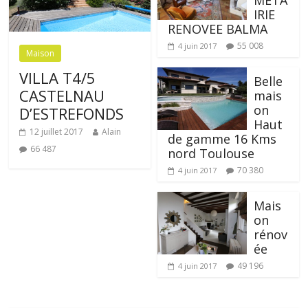
BELL
E
META
IRIE
RENOVEE BALMA
55 008
4 juin 2017
Maison
VILLA T4/5
Belle
CASTELNAU
mais
on
D’ESTREFONDS
Haut
12 juillet 2017
Alain
de gamme 16 Kms
66 487
nord Toulouse
70 380
4 juin 2017
Mais
on
rénov
ée
49 196
4 juin 2017