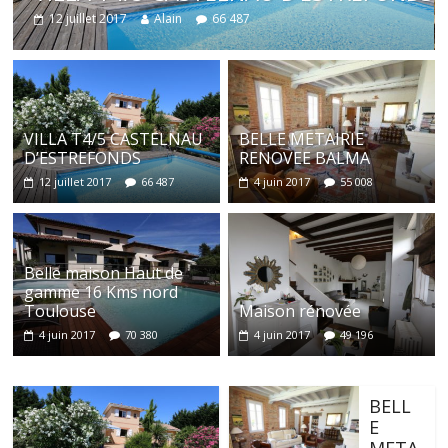
Maison
BELLE METAIRIE RENOVEE
4 juin 2017
Alain
55 008
VILLA T4/5 CASTELNAU
BELLE METAIRIE
D’ESTREFONDS
RENOVEE BALMA
12 juillet 2017
66 487
4 juin 2017
55 008
Belle maison Haut de
gamme 16 Kms nord
Toulouse
Maison rénovée
4 juin 2017
70 380
4 juin 2017
49 196